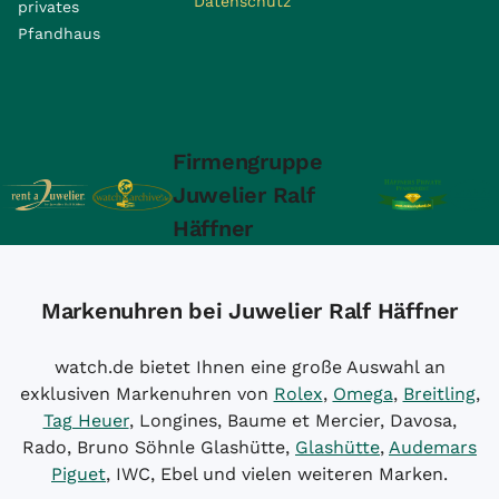
Datenschutz
privates
Pfandhaus
Firmengruppe
Juwelier Ralf
Häffner
Markenuhren bei Juwelier Ralf Häffner
watch.de bietet Ihnen eine große Auswahl an
exklusiven Markenuhren von
Rolex
,
Omega
,
Breitling
,
Tag Heuer
, Longines, Baume et Mercier, Davosa,
Rado, Bruno Söhnle Glashütte,
Glashütte
,
Audemars
Piguet
, IWC, Ebel und vielen weiteren Marken.