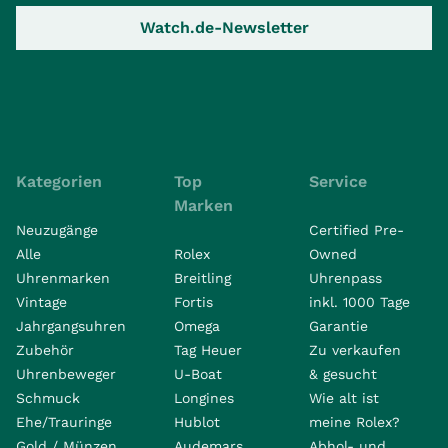
Watch.de-Newsletter
Kategorien
Top
Service
Marken
Neuzugänge
Certified Pre-
Alle
Rolex
Owned
Uhrenmarken
Breitling
Uhrenpass
Vintage
Fortis
inkl. 1000 Tage
Jahrgangsuhren
Omega
Garantie
Zubehör
Tag Heuer
Zu verkaufen
Uhrenbeweger
U-Boat
& gesucht
Schmuck
Longines
Wie alt ist
Ehe/Trauringe
Hublot
meine Rolex?
Gold / Münzen
Audemars
Abhol- und