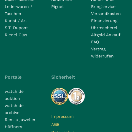
Lederwaren /
Piguet
Bringservice
Taschen
Versandkosten
Kunst / Art
Finanzierung
S.T. Dupont
Uhrmacherei
Riedel Glas
Altgold Ankauf
FAQ
Vertrag
widerrufen
Portale
Sicherheit
watch.de
auktion
watch.de
archive
Impressum
Rent a juwelier
AGB
Häffners