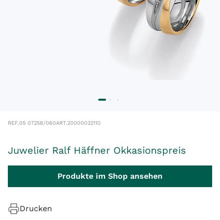
REF.
05 07258/060
ART.
20000032110
Juwelier Ralf Häffner Okkasionspreis
Produkte im Shop ansehen
Drucken