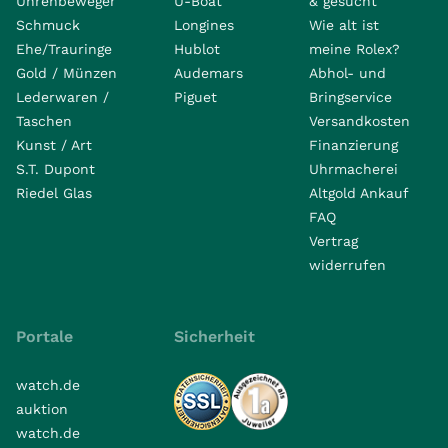
Uhrenbeweger
U-Boat
& gesucht
Schmuck
Longines
Wie alt ist
Ehe/Trauringe
Hublot
meine Rolex?
Gold / Münzen
Audemars
Abhol- und
Lederwaren /
Piguet
Bringservice
Taschen
Versandkosten
Kunst / Art
Finanzierung
S.T. Dupont
Uhrmacherei
Riedel Glas
Altgold Ankauf
FAQ
Vertrag
widerrufen
Portale
Sicherheit
watch.de
auktion
watch.de