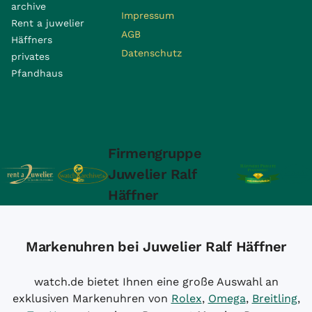
archive
Impressum
Rent a juwelier
AGB
Häffners
Datenschutz
privates
Pfandhaus
Firmengruppe
Juwelier Ralf
Häffner
Markenuhren bei Juwelier Ralf Häffner
watch.de bietet Ihnen eine große Auswahl an
exklusiven Markenuhren von
Rolex
,
Omega
,
Breitling
,