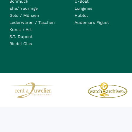
Schmuck
U-Boat
Ehe/Trauringe
Longines
Gold / Münzen
Hublot
Lederwaren / Taschen
Audemars Piguet
Kunst / Art
S.T. Dupont
Riedel Glas