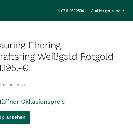
0711 9330890
Archive germany
rauring Ehering
aftsring Weißgold Rotgold
.195,-€
10000053953
Häffner Okkasionspreis
op ansehen