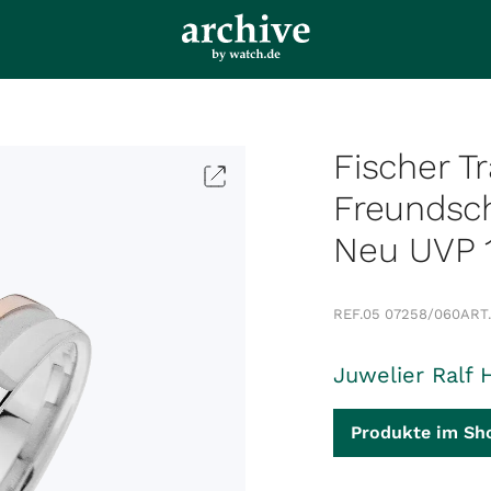
Fischer T
Freundsch
Neu UVP 1
REF.
05 07258/060
ART.
Juwelier Ralf 
Produkte im Sh