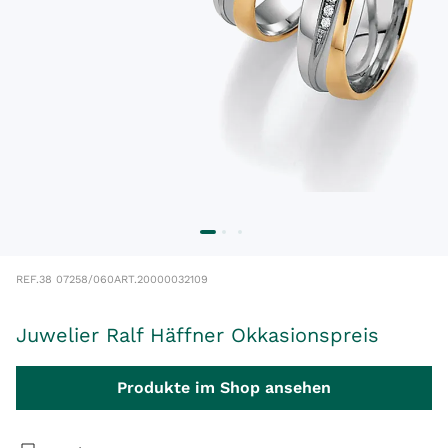
REF.
38 07258/060
ART.
20000032109
Juwelier Ralf Häffner Okkasionspreis
Produkte im Shop ansehen