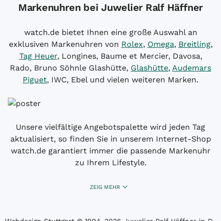
Markenuhren bei Juwelier Ralf Häffner
watch.de bietet Ihnen eine große Auswahl an
exklusiven Markenuhren von
Rolex
,
Omega
,
Breitling
,
Tag Heuer
, Longines, Baume et Mercier, Davosa,
Rado, Bruno Söhnle Glashütte,
Glashütte
,
Audemars
Piguet
, IWC, Ebel und vielen weiteren Marken.
Unsere vielfältige Angebotspalette wird jeden Tag
aktualisiert, so finden Sie in unserem Internet-Shop
watch.de garantiert immer die passende Markenuhr
zu Ihrem Lifestyle.
ZEIG MEHR
Webdesign Stuttgart
© 1994­–2026 Juwelier Ralf Häffner in D-