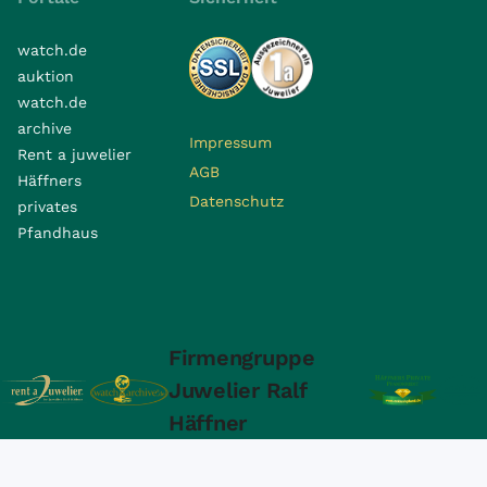
watch.de
auktion
watch.de
archive
Impressum
Rent a juwelier
AGB
Häffners
Datenschutz
privates
Pfandhaus
Firmengruppe
Juwelier Ralf
Häffner