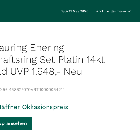
0711 9330890
Archive germany
rauring Ehering
aftsring Set Platin 14kt
ld UVP 1.948,- Neu
D 56 45862/070
ART.
10000054214
Häffner Okkasionspreis
op ansehen