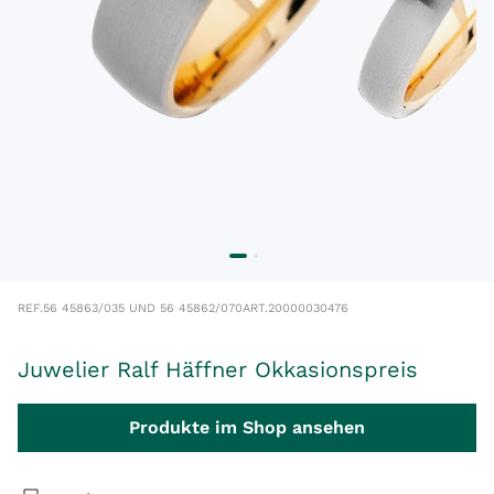
REF.
56 45863/035 UND 56 45862/070
ART.
20000030476
Juwelier Ralf Häffner Okkasionspreis
Produkte im Shop ansehen