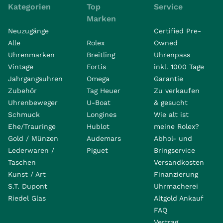
Kategorien
Top
Service
Marken
Neuzugänge
Certified Pre-
Alle
Rolex
Owned
Uhrenmarken
Breitling
Uhrenpass
Vintage
Fortis
inkl. 1000 Tage
Jahrgangsuhren
Omega
Garantie
Zubehör
Tag Heuer
Zu verkaufen
Uhrenbeweger
U-Boat
& gesucht
Schmuck
Longines
Wie alt ist
Ehe/Trauringe
Hublot
meine Rolex?
Gold / Münzen
Audemars
Abhol- und
Lederwaren /
Piguet
Bringservice
Taschen
Versandkosten
Kunst / Art
Finanzierung
S.T. Dupont
Uhrmacherei
Riedel Glas
Altgold Ankauf
FAQ
Vertrag