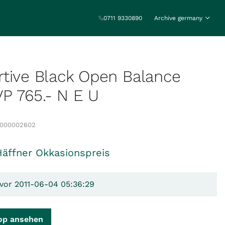
0711 9330890
Archive germany
tive Black Open Balance
 765.- N E U
0000002602
Häffner Okkasionspreis
 vor 2011-06-04 05:36:29
op ansehen