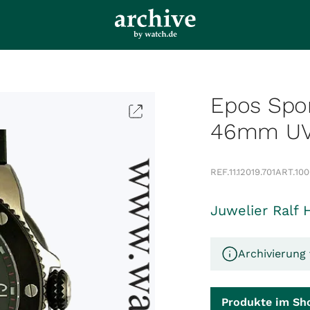
Epos Spor
46mm UVP
REF.
11.12019.701
ART.
10
Juwelier Ralf 
Archivierung
Produkte im Sh