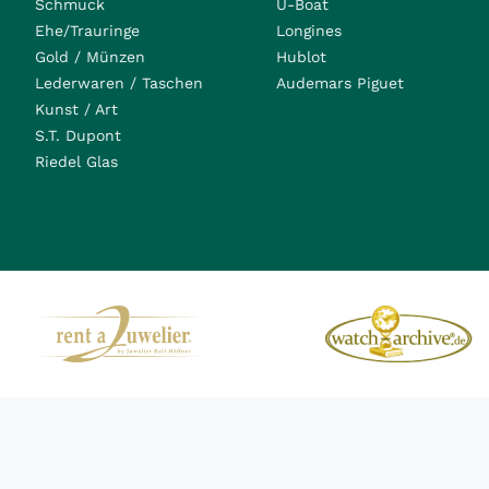
Schmuck
U-Boat
Ehe/Trauringe
Longines
Gold / Münzen
Hublot
Lederwaren / Taschen
Audemars Piguet
Kunst / Art
S.T. Dupont
Riedel Glas