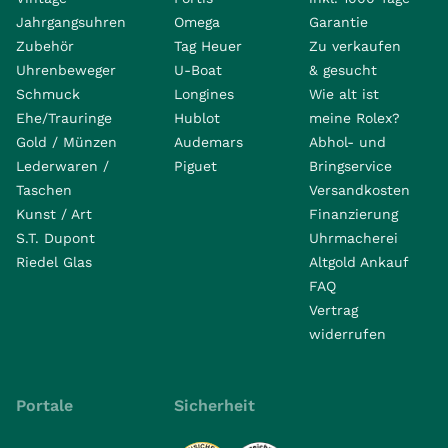
Jahrgangsuhren
Omega
Garantie
Zubehör
Tag Heuer
Zu verkaufen
Uhrenbeweger
U-Boat
& gesucht
Schmuck
Longines
Wie alt ist
Ehe/Trauringe
Hublot
meine Rolex?
Gold / Münzen
Audemars
Abhol- und
Lederwaren /
Piguet
Bringservice
Taschen
Versandkosten
Kunst / Art
Finanzierung
S.T. Dupont
Uhrmacherei
Riedel Glas
Altgold Ankauf
FAQ
Vertrag
widerrufen
Portale
Sicherheit