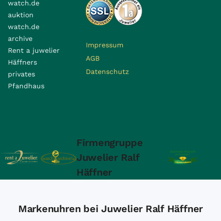
watch.de
auktion
watch.de
archive
Impressum
Rent a juwelier
AGB
Häffners
Datenschutz
privates
Pfandhaus
Firmengruppe
Juwelier Ralf
Häffner
Markenuhren bei Juwelier Ralf Häffner