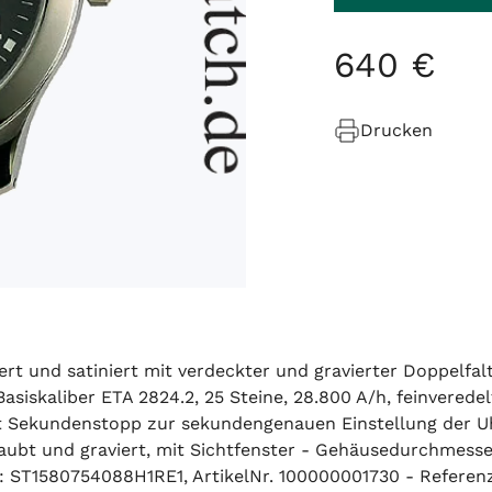
640
€
Drucken
ert und satiniert mit verdeckter und gravierter Doppelfal
siskaliber ETA 2824.2, 25 Steine, 28.800 A/h, feinverede
 Sekundenstopp zur sekundengenauen Einstellung der Uhr
chraubt und graviert, mit Sichtfenster - Gehäusedurchme
: ST1580754088H1RE1, ArtikelNr. 100000001730 - Referenz