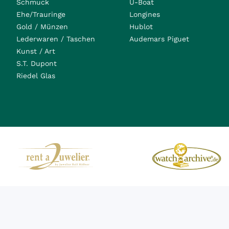
Schmuck
U-Boat
Ehe/Trauringe
Longines
Gold / Münzen
Hublot
Lederwaren / Taschen
Audemars Piguet
Kunst / Art
S.T. Dupont
Riedel Glas