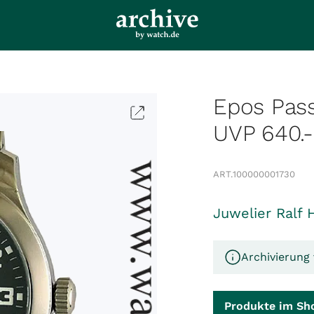
Epos Pas
UVP 640.-
ART.
100000001730
Juwelier Ralf 
Archivierung 
Produkte im Sh