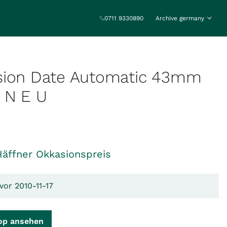
0711 9330890
Archive germany
sion Date Automatic 43mm
 N E U
Häffner Okkasionspreis
vor 2010-11-17
op ansehen