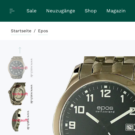
Sale
Neuzugänge
Shop
Magazin
Startseite
/
Epos
Verkauft
Verkauft
Verkauft