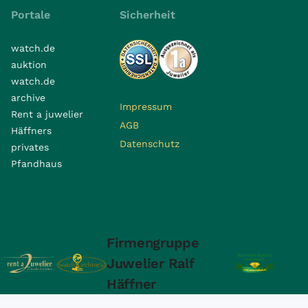
Portale
Sicherheit
watch.de
auktion
watch.de
archive
Impressum
Rent a juwelier
AGB
Häffners
Datenschutz
privates
Pfandhaus
Firmengruppe
Juwelier Ralf
Häffner