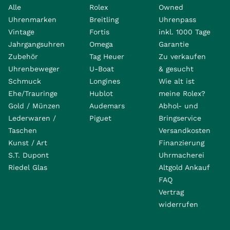
Alle
Rolex
Owned
Uhrenmarken
Breitling
Uhrenpass
Vintage
Fortis
inkl. 1000 Tage
Jahrgangsuhren
Omega
Garantie
Zubehör
Tag Heuer
Zu verkaufen
Uhrenbeweger
U-Boat
& gesucht
Schmuck
Longines
Wie alt ist
Ehe/Trauringe
Hublot
meine Rolex?
Gold / Münzen
Audemars
Abhol- und
Lederwaren /
Piguet
Bringservice
Taschen
Versandkosten
Kunst / Art
Finanzierung
S.T. Dupont
Uhrmacherei
Riedel Glas
Altgold Ankauf
FAQ
Vertrag
widerrufen