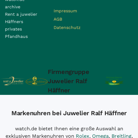
archive
Impressum
Rent a juwelier
AGB
Häffners
Datenschutz
privates
Pfandhaus
Firmengruppe
Juwelier Ralf
Häffner
Markenuhren bei Juwelier Ralf Häffner
watch.de bietet Ihnen eine große Auswahl an
exklusiven Markenuhren von
Rolex
,
Omega
,
Breitling
,