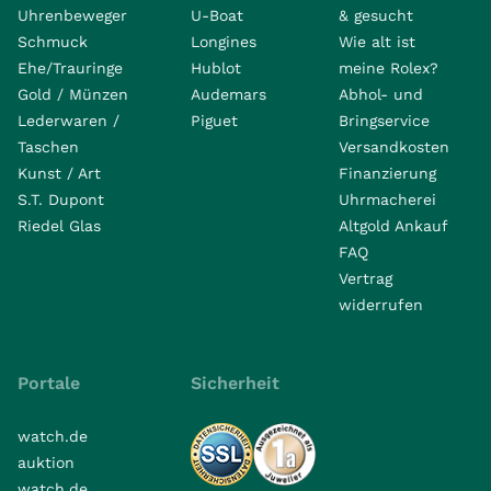
Uhrenbeweger
U-Boat
& gesucht
Schmuck
Longines
Wie alt ist
Ehe/Trauringe
Hublot
meine Rolex?
Gold / Münzen
Audemars
Abhol- und
Lederwaren /
Piguet
Bringservice
Taschen
Versandkosten
Kunst / Art
Finanzierung
S.T. Dupont
Uhrmacherei
Riedel Glas
Altgold Ankauf
FAQ
Vertrag
widerrufen
Portale
Sicherheit
watch.de
auktion
watch.de