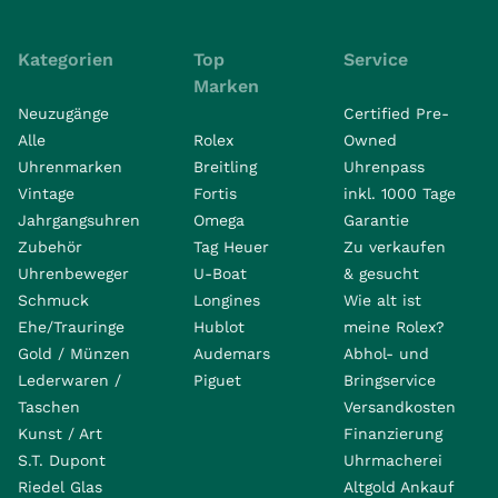
Kategorien
Top
Service
Marken
Neuzugänge
Certified Pre-
Alle
Rolex
Owned
Uhrenmarken
Breitling
Uhrenpass
Vintage
Fortis
inkl. 1000 Tage
Jahrgangsuhren
Omega
Garantie
Zubehör
Tag Heuer
Zu verkaufen
Uhrenbeweger
U-Boat
& gesucht
Schmuck
Longines
Wie alt ist
Ehe/Trauringe
Hublot
meine Rolex?
Gold / Münzen
Audemars
Abhol- und
Lederwaren /
Piguet
Bringservice
Taschen
Versandkosten
Kunst / Art
Finanzierung
S.T. Dupont
Uhrmacherei
Riedel Glas
Altgold Ankauf