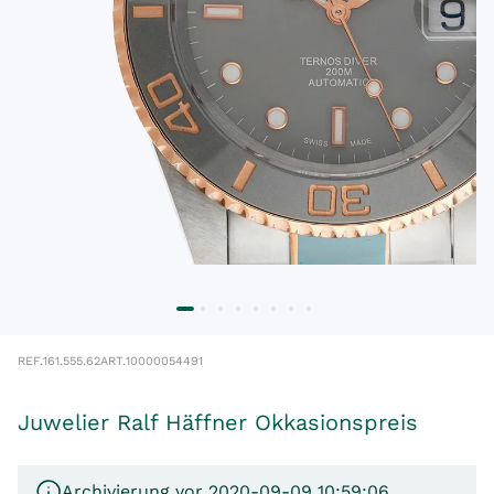
REF.
161.555.62
ART.
10000054491
Juwelier Ralf Häffner Okkasionspreis
Archivierung vor 2020-09-09 10:59:06