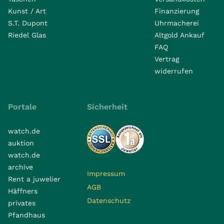
Kunst / Art
Finanzierung
S.T. Dupont
Uhrmacherei
Riedel Glas
Altgold Ankauf
FAQ
Vertrag
widerrufen
Portale
Sicherheit
watch.de
auktion
watch.de
archive
Impressum
Rent a juwelier
AGB
Häffners
Datenschutz
privates
Pfandhaus