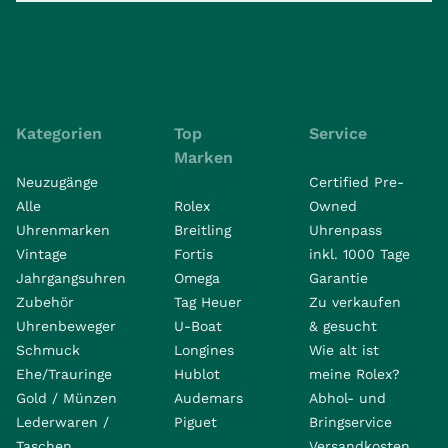
Kategorien
Top
Service
Marken
Neuzugänge
Certified Pre-
Alle
Rolex
Owned
Uhrenmarken
Breitling
Uhrenpass
Vintage
Fortis
inkl. 1000 Tage
Jahrgangsuhren
Omega
Garantie
Zubehör
Tag Heuer
Zu verkaufen
Uhrenbeweger
U-Boat
& gesucht
Schmuck
Longines
Wie alt ist
Ehe/Trauringe
Hublot
meine Rolex?
Gold / Münzen
Audemars
Abhol- und
Lederwaren /
Piguet
Bringservice
Taschen
Versandkosten