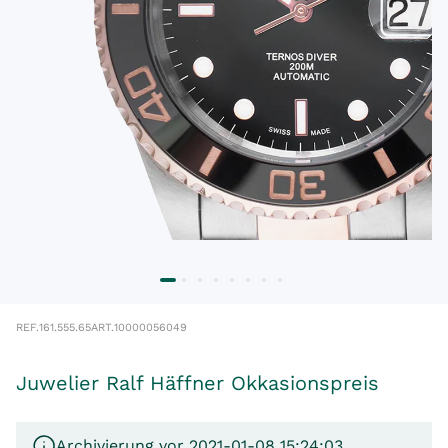
REF.
161.555.65
ART.
10000056049
Juwelier Ralf Häffner Okkasionspreis
Archivierung vor 2021-01-08 15:24:03