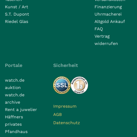
Kunst / Art
Finanzierung
S.T. Dupont
Uhrmacherei
Riedel Glas
Altgold Ankauf
FAQ
Vertrag
widerrufen
Portale
Sicherheit
watch.de
auktion
watch.de
archive
Impressum
Rent a juwelier
AGB
Häffners
Datenschutz
privates
Pfandhaus