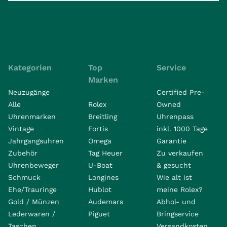
Kategorien
Top
Service
Marken
Neuzugänge
Certified Pre-
Alle
Rolex
Owned
Uhrenmarken
Breitling
Uhrenpass
Vintage
Fortis
inkl. 1000 Tage
Jahrgangsuhren
Omega
Garantie
Zubehör
Tag Heuer
Zu verkaufen
Uhrenbeweger
U-Boat
& gesucht
Schmuck
Longines
Wie alt ist
Ehe/Trauringe
Hublot
meine Rolex?
Gold / Münzen
Audemars
Abhol- und
Lederwaren /
Piguet
Bringservice
Taschen
Versandkosten