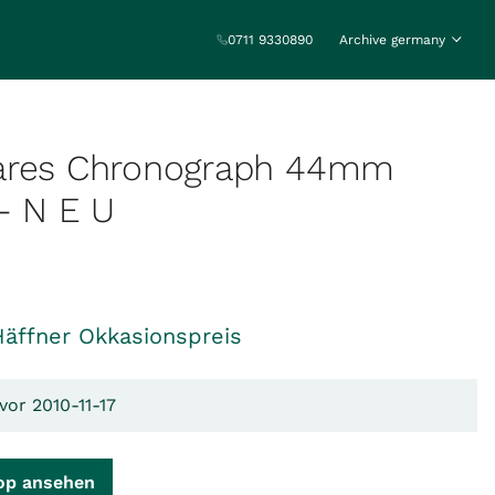
0711 9330890
Archive germany
ares Chronograph 44mm
- N E U
Häffner Okkasionspreis
vor 2010-11-17
op ansehen