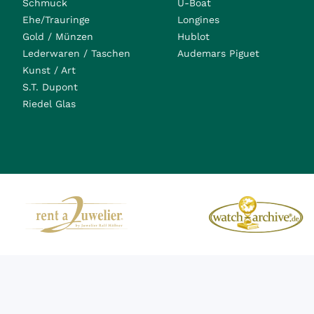
Schmuck
U-Boat
Ehe/Trauringe
Longines
Gold / Münzen
Hublot
Lederwaren / Taschen
Audemars Piguet
Kunst / Art
S.T. Dupont
Riedel Glas