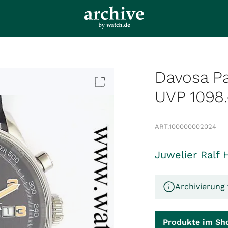
Davosa P
UVP 1098.
ART.
100000002024
Juwelier Ralf 
Archivierung 
Produkte im Sh