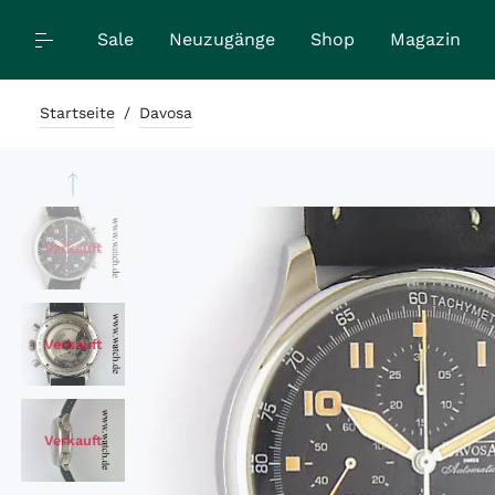
Sale
Neuzugänge
Shop
Magazin
Startseite
/
Davosa
Verkauft
Verkauft
Verkauft