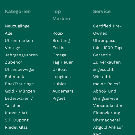
Kategorien
Top
Service
Marken
Neuzugänge
Certified Pre-
Alle
Rolex
Owned
Uhrenmarken
Breitling
Uhrenpass
Vintage
Fortis
inkl. 1000 Tage
Jahrgangsuhren
Omega
Garantie
Zubehör
Tag Heuer
Zu verkaufen
Uhrenbeweger
U-Boat
& gesucht
Schmuck
Longines
Wie alt ist
Ehe/Trauringe
Hublot
meine Rolex?
Gold / Münzen
Audemars
Abhol- und
Lederwaren /
Piguet
Bringservice
Taschen
Versandkosten
Kunst / Art
Finanzierung
S.T. Dupont
Uhrmacherei
Riedel Glas
Altgold Ankauf
FAQ