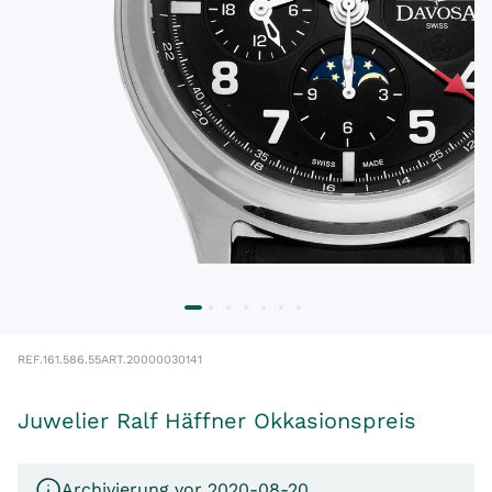
REF.
161.586.55
ART.
20000030141
Juwelier Ralf Häffner Okkasionspreis
Archivierung vor 2020-08-20