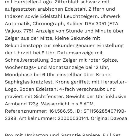
mit Hersteller-Logo. Zifferblatt schwarz mit
aufgesetzten arabischen Edelstahl Ziffern und
Indexen sowie Edelstahl Leuchtzeigern. Uhrwerk
Automatik, Chronograph, Kaliber
DAV 3051 (
ETA
Valjoux
7751
. Anzeige von Stunde und Minute über
Zeiger aus der Mitte, kleine Sekunde mit
Sekundenstopp zur sekundengenauen Einstellung
der Uhrzeit bei 9 Uhr. Datumsanzeige mit
Schnellverstellung über Zeiger mit roter Spitze,
Wochentags- und Monatsanzeige bei 12 Uhr,
Mondphase bei 6 Uhr einstellbar über Krone.
Saphirglas kratzfest. Krone geriffelt mit Hersteller-
Logo. Boden Edelstahl 4-fach verschraubt und
graviert mit Sichtfenster. Gewicht der Uhr inklusive
Armband 123g. Wasserdicht bis 5 ATM.
Referenznummer: 161.586.55, ID: ST115628540719B-
2398, Artikelnummer: 20000030141. Original Davosa
Box mit Umkarton und Garantie Papiere, Full Set.