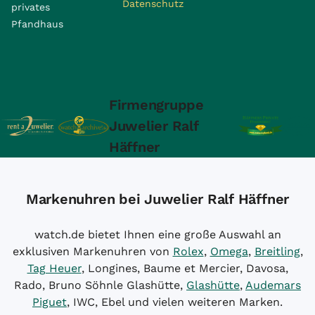
Datenschutz
privates
Pfandhaus
Firmengruppe
Juwelier Ralf
Häffner
Markenuhren bei Juwelier Ralf Häffner
watch.de bietet Ihnen eine große Auswahl an
exklusiven Markenuhren von
Rolex
,
Omega
,
Breitling
,
Tag Heuer
, Longines, Baume et Mercier, Davosa,
Rado, Bruno Söhnle Glashütte,
Glashütte
,
Audemars
Piguet
, IWC, Ebel und vielen weiteren Marken.