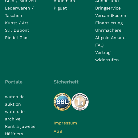
Gold / Münzen
Audemars
Abhol- und
Lederwaren /
Piguet
Bringservice
Taschen
Versandkosten
Kunst / Art
Finanzierung
S.T. Dupont
Uhrmacherei
Riedel Glas
Altgold Ankauf
FAQ
Vertrag
widerrufen
Portale
Sicherheit
watch.de
auktion
watch.de
archive
Impressum
Rent a juwelier
AGB
Häffners