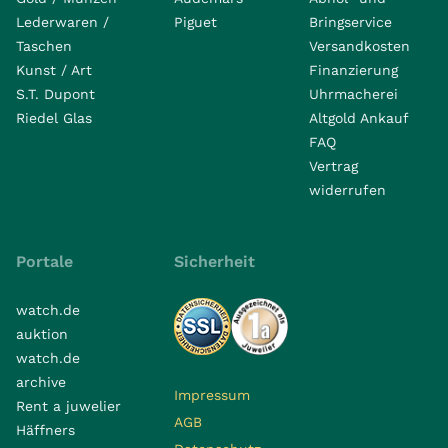
Lederwaren /
Piguet
Bringservice
Taschen
Versandkosten
Kunst / Art
Finanzierung
S.T. Dupont
Uhrmacherei
Riedel Glas
Altgold Ankauf
FAQ
Vertrag
widerrufen
Portale
Sicherheit
watch.de
auktion
watch.de
archive
Impressum
Rent a juwelier
AGB
Häffners