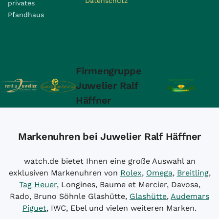
Datenschutz
privates
Pfandhaus
Firmengruppe
Juwelier Ralf
Häffner
Markenuhren bei Juwelier Ralf Häffner
watch.de bietet Ihnen eine große Auswahl an
exklusiven Markenuhren von
Rolex
,
Omega
,
Breitling
,
Tag Heuer
, Longines, Baume et Mercier, Davosa,
Rado, Bruno Söhnle Glashütte,
Glashütte
,
Audemars
Piguet
, IWC, Ebel und vielen weiteren Marken.