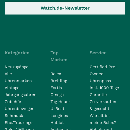
Watch.de-Newsletter
Kategorien
Top
Service
Marken
Neuzugänge
Certified Pre-
Alle
Rolex
Owned
Uhrenmarken
Breitling
Uhrenpass
Vintage
Fortis
inkl. 1000 Tage
Jahrgangsuhren
Omega
Garantie
Zubehör
Tag Heuer
Zu verkaufen
Uhrenbeweger
U-Boat
& gesucht
Schmuck
Longines
Wie alt ist
Ehe/Trauringe
Hublot
meine Rolex?
Gold / Münzen
Audemars
Abhol- und