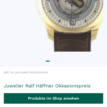
REF.
TRL.YGO.45
ART.
100000002434
Juwelier Ralf Häffner Okkasionspreis
Produkte im Shop ansehen