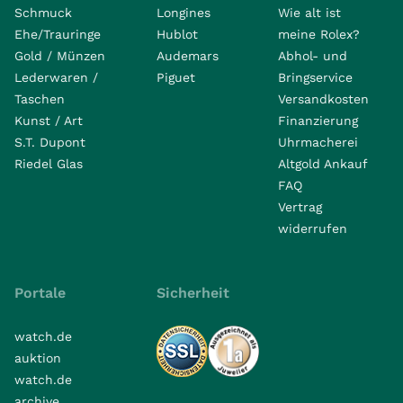
Schmuck
Longines
Wie alt ist
Ehe/Trauringe
Hublot
meine Rolex?
Gold / Münzen
Audemars
Abhol- und
Lederwaren /
Piguet
Bringservice
Taschen
Versandkosten
Kunst / Art
Finanzierung
S.T. Dupont
Uhrmacherei
Riedel Glas
Altgold Ankauf
FAQ
Vertrag
widerrufen
Portale
Sicherheit
watch.de
auktion
watch.de
archive