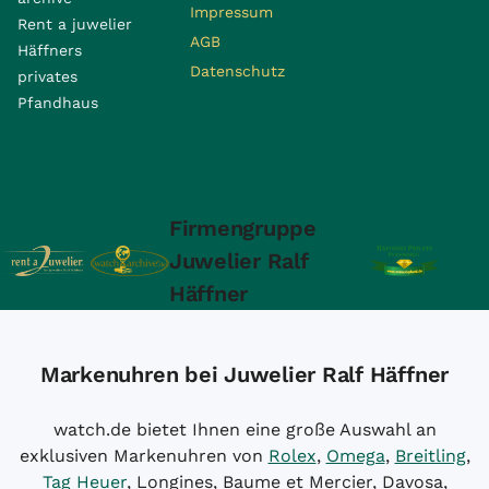
Impressum
Rent a juwelier
AGB
Häffners
Datenschutz
privates
Pfandhaus
Firmengruppe
Juwelier Ralf
Häffner
Markenuhren bei Juwelier Ralf Häffner
watch.de bietet Ihnen eine große Auswahl an
exklusiven Markenuhren von
Rolex
,
Omega
,
Breitling
,
Tag Heuer
, Longines, Baume et Mercier, Davosa,