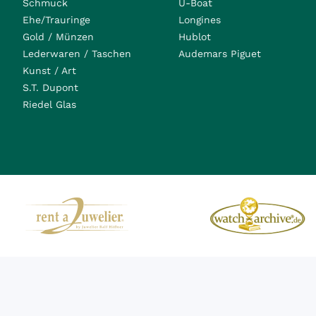
Schmuck
U-Boat
Ehe/Trauringe
Longines
Gold / Münzen
Hublot
Lederwaren / Taschen
Audemars Piguet
Kunst / Art
S.T. Dupont
Riedel Glas