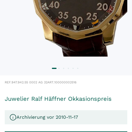
REF.
947.942.55 0002 AG 32
ART.
100000002516
Juwelier Ralf Häffner Okkasionspreis
Archivierung vor 2010-11-17