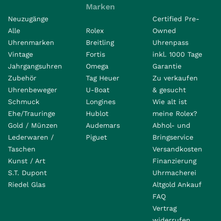
Marken
Neuzugänge
Certified Pre-
Alle
Rolex
Owned
Uhrenmarken
Breitling
Uhrenpass
Vintage
Fortis
inkl. 1000 Tage
Jahrgangsuhren
Omega
Garantie
Zubehör
Tag Heuer
Zu verkaufen
Uhrenbeweger
U-Boat
& gesucht
Schmuck
Longines
Wie alt ist
Ehe/Trauringe
Hublot
meine Rolex?
Gold / Münzen
Audemars
Abhol- und
Lederwaren /
Piguet
Bringservice
Taschen
Versandkosten
Kunst / Art
Finanzierung
S.T. Dupont
Uhrmacherei
Riedel Glas
Altgold Ankauf
FAQ
Vertrag
widerrufen