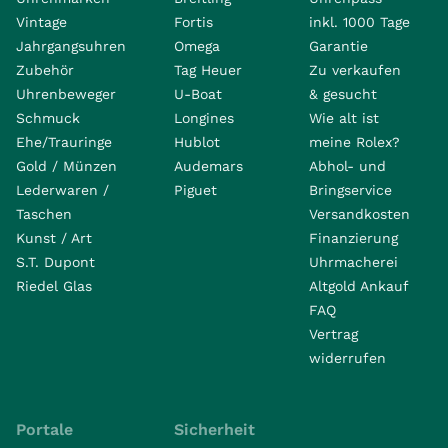
Vintage
Fortis
inkl. 1000 Tage
Jahrgangsuhren
Omega
Garantie
Zubehör
Tag Heuer
Zu verkaufen
Uhrenbeweger
U-Boat
& gesucht
Schmuck
Longines
Wie alt ist
Ehe/Trauringe
Hublot
meine Rolex?
Gold / Münzen
Audemars
Abhol- und
Lederwaren /
Piguet
Bringservice
Taschen
Versandkosten
Kunst / Art
Finanzierung
S.T. Dupont
Uhrmacherei
Riedel Glas
Altgold Ankauf
FAQ
Vertrag
widerrufen
Portale
Sicherheit