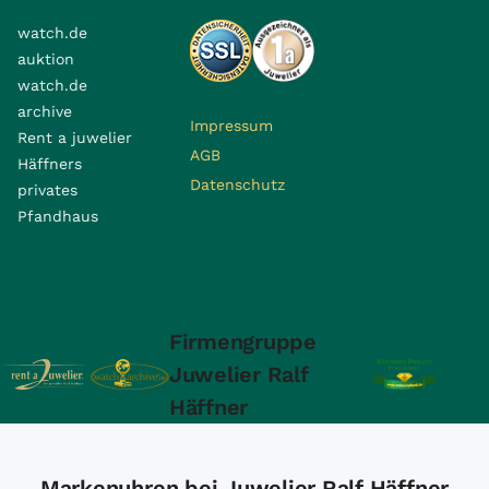
watch.de
auktion
watch.de
archive
Impressum
Rent a juwelier
AGB
Häffners
Datenschutz
privates
Pfandhaus
Firmengruppe
Juwelier Ralf
Häffner
Markenuhren bei Juwelier Ralf Häffner