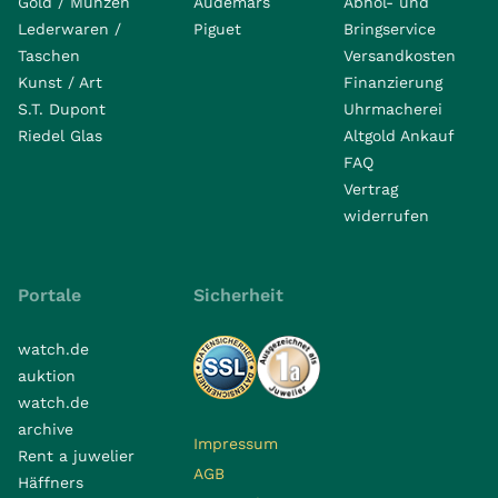
Gold / Münzen
Audemars
Abhol- und
Lederwaren /
Piguet
Bringservice
Taschen
Versandkosten
Kunst / Art
Finanzierung
S.T. Dupont
Uhrmacherei
Riedel Glas
Altgold Ankauf
FAQ
Vertrag
widerrufen
Portale
Sicherheit
watch.de
auktion
watch.de
archive
Impressum
Rent a juwelier
AGB
Häffners