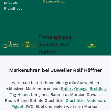
Datenschutz
privates
Pfandhaus
Firmengruppe
Juwelier Ralf
Häffner
Markenuhren bei Juwelier Ralf Häffner
watch.de bietet Ihnen eine große Auswahl an
exklusiven Markenuhren von
Rolex
,
Omega
,
Breitling
,
Tag Heuer
, Longines, Baume et Mercier, Davosa,
Rado, Bruno Söhnle Glashütte,
Glashütte
,
Audemars
Piguet
, IWC, Ebel und vielen weiteren Marken.