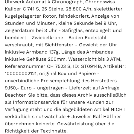
Uhrwerk Automatik Chronograph, Chronoswiss
Kaliber C 741 S, 25 Steine, 28.800 A/h, skelettierter
kugelgelagerter Rotor, feindekoriert, Anzeige von
Stunden und Minuten, kleine Sekunde bei 9 Uhr,
Zeigerdatum bei 3 Uhr - Safirglas, entspiegelt und
bombiert - Zwiebelkrone - Boden Edelstahl
verschraubt, mit Sichtfenster - Gewicht der Uhr
inklusive Armband 137g, Länge des Armbandes
inklusive Gehäuse 200mm, Wasserdicht bis 3 ATM,
Referenznummer CH 7523 S, ID: ST0914B, ArtikelNr:
100000002121, original Box und Papiere -
unverbindliche Preisempfehlung des Herstellers
9.150,- Euro - ungetragen - Lieferzeit auf Anfrage
Beachten Sie bitte, dass dieses Archiv ausschließlich
als Informationsservice für unsere Kunden zur
Verfügung steht und die abgebildeten Artikel NICHT
verkäuflich sind! watch.de + Juwelier Ralf Häffner
übernehmen keinerlei Gewährleistung über die
Richtigkeit der Textinhalte!