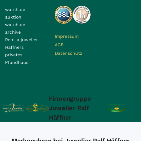
watch.de
auktion
watch.de
archive
Impressum
Rent a juwelier
AGB
Häffners
Datenschutz
privates
Pfandhaus
Firmengruppe
Juwelier Ralf
Häffner
Markenuhren bei Juwelier Ralf Häffner