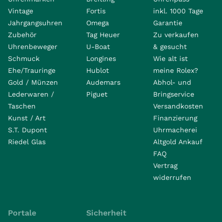
Vintage
Fortis
inkl. 1000 Tage
Jahrgangsuhren
Omega
Garantie
Zubehör
Tag Heuer
Zu verkaufen
Uhrenbeweger
U-Boat
& gesucht
Schmuck
Longines
Wie alt ist
Ehe/Trauringe
Hublot
meine Rolex?
Gold / Münzen
Audemars
Abhol- und
Lederwaren /
Piguet
Bringservice
Taschen
Versandkosten
Kunst / Art
Finanzierung
S.T. Dupont
Uhrmacherei
Riedel Glas
Altgold Ankauf
FAQ
Vertrag
widerrufen
Portale
Sicherheit