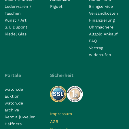
Lederwaren /
Piguet
Bringservice
Taschen
Versandkosten
Kunst / Art
Finanzierung
S.T. Dupont
Uhrmacherei
Riedel Glas
Altgold Ankauf
FAQ
Vertrag
widerrufen
Portale
Sicherheit
watch.de
auktion
watch.de
archive
Impressum
Rent a juwelier
AGB
Häffners