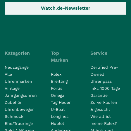
Watch.de-Newsletter
Kategorien
Top
Service
Marken
Neuzugänge
Certified Pre-
Alle
Rolex
Owned
Uhrenmarken
Breitling
Uhrenpass
Vintage
Fortis
inkl. 1000 Tage
Jahrgangsuhren
Omega
Garantie
Zubehör
Tag Heuer
Zu verkaufen
Uhrenbeweger
U-Boat
& gesucht
Schmuck
Longines
Wie alt ist
Ehe/Trauringe
Hublot
meine Rolex?
Gold / Münzen
Audemars
Abhol- und