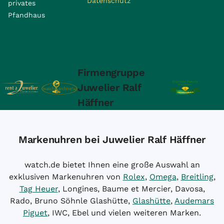
Datenschutz
privates
Pfandhaus
Firmengruppe
Juwelier Ralf
Häffner
Markenuhren bei Juwelier Ralf Häffner
watch.de bietet Ihnen eine große Auswahl an
exklusiven Markenuhren von
Rolex
,
Omega
,
Breitling
,
Tag Heuer
, Longines, Baume et Mercier, Davosa,
Rado, Bruno Söhnle Glashütte,
Glashütte
,
Audemars
Piguet
, IWC, Ebel und vielen weiteren Marken.