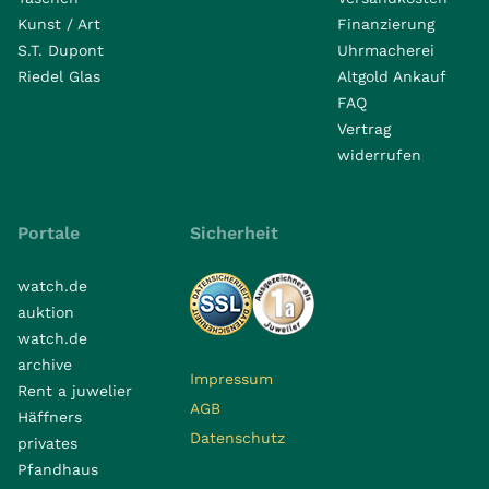
Kunst / Art
Finanzierung
S.T. Dupont
Uhrmacherei
Riedel Glas
Altgold Ankauf
FAQ
Vertrag
widerrufen
Portale
Sicherheit
watch.de
auktion
watch.de
archive
Impressum
Rent a juwelier
AGB
Häffners
Datenschutz
privates
Pfandhaus