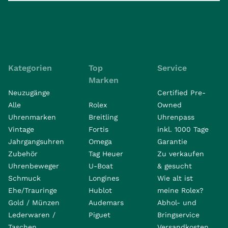
Kategorien
Top
Service
Marken
Neuzugänge
Certified Pre-
Alle
Rolex
Owned
Uhrenmarken
Breitling
Uhrenpass
Vintage
Fortis
inkl. 1000 Tage
Jahrgangsuhren
Omega
Garantie
Zubehör
Tag Heuer
Zu verkaufen
Uhrenbeweger
U-Boat
& gesucht
Schmuck
Longines
Wie alt ist
Ehe/Trauringe
Hublot
meine Rolex?
Gold / Münzen
Audemars
Abhol- und
Lederwaren /
Piguet
Bringservice
Taschen
Versandkosten