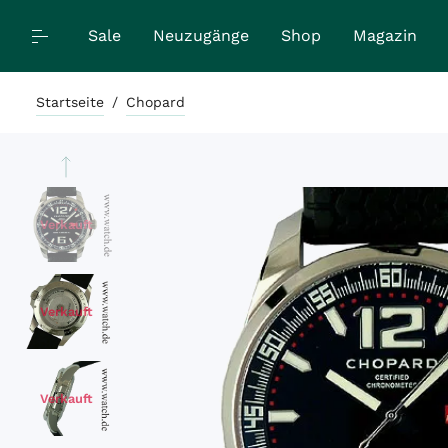
Sale
Neuzugänge
Shop
Magazin
Startseite
/
Chopard
Verkauft
Verkauft
Verkauft