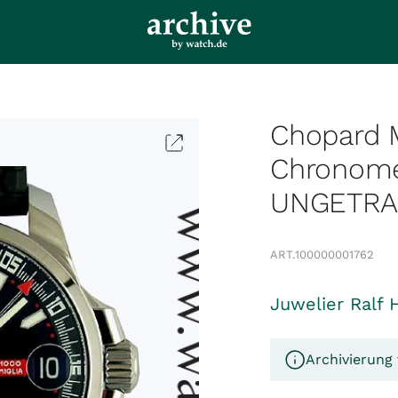
Chopard M
Chronome
UNGETR
ART.
100000001762
Juwelier Ralf 
Archivierung 