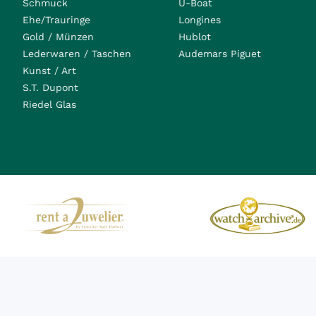
Schmuck
U-Boat
Ehe/Trauringe
Longines
Gold / Münzen
Hublot
Lederwaren / Taschen
Audemars Piguet
Kunst / Art
S.T. Dupont
Riedel Glas