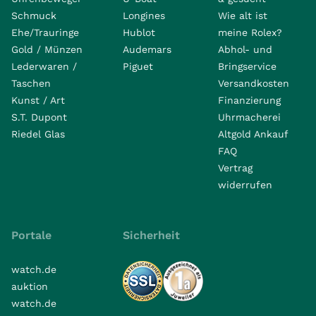
Schmuck
Longines
Wie alt ist
Ehe/Trauringe
Hublot
meine Rolex?
Gold / Münzen
Audemars
Abhol- und
Lederwaren /
Piguet
Bringservice
Taschen
Versandkosten
Kunst / Art
Finanzierung
S.T. Dupont
Uhrmacherei
Riedel Glas
Altgold Ankauf
FAQ
Vertrag
widerrufen
Portale
Sicherheit
watch.de
auktion
watch.de