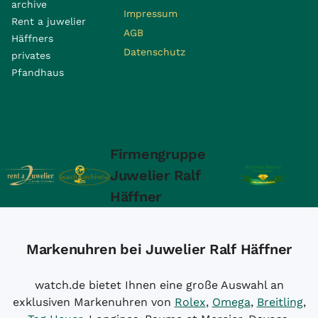
archive
Impressum
Rent a juwelier
AGB
Häffners
Datenschutz
privates
Pfandhaus
Firmengruppe
Juwelier Ralf
Häffner
Markenuhren bei Juwelier Ralf Häffner
watch.de bietet Ihnen eine große Auswahl an
exklusiven Markenuhren von
Rolex
,
Omega
,
Breitling
,