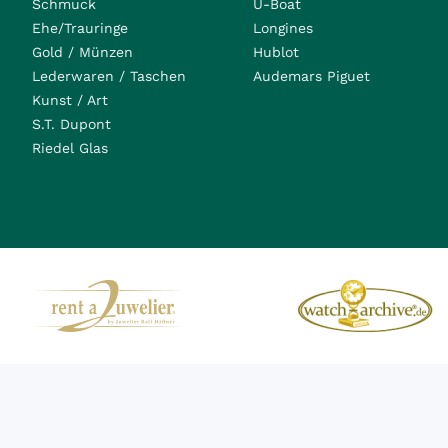
Schmuck
U-Boat
Ehe/Trauringe
Longines
Gold / Münzen
Hublot
Lederwaren / Taschen
Audemars Piguet
Kunst / Art
S.T. Dupont
Riedel Glas