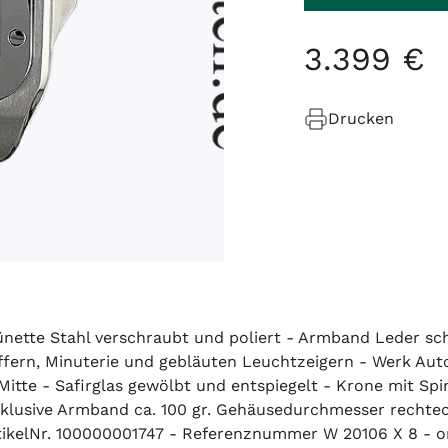
3
.
399
€
Drucken
Lünette Stahl verschraubt und poliert - Armband Leder sc
iffern, Minuterie und gebläuten Leuchtzeigern - Werk Autom
itte - Safirglas gewölbt und entspiegelt - Krone mit Sp
inklusive Armband ca. 100 gr. Gehäusedurchmesser rech
tikelNr. 100000001747 - Referenznummer W 20106 X 8 - or