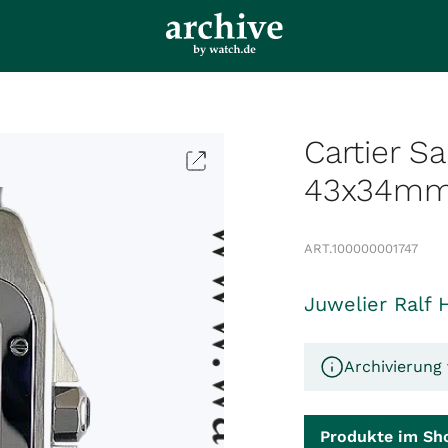
Cartier 
43x34mm
ART.
100000001747
Juwelier Ralf 
Archivierung 
Produkte im Sh