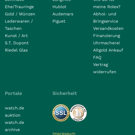
Ehe/Trauringe
Hublot
meine Rolex?
Gold / Münzen
Audemars
Abhol- und
Lederwaren /
Piguet
Bringservice
Taschen
Versandkosten
Kunst / Art
Finanzierung
S.T. Dupont
Uhrmacherei
Riedel Glas
Altgold Ankauf
FAQ
Vertrag
widerrufen
Portale
Sicherheit
watch.de
auktion
watch.de
archive
Impressum