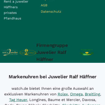
Rent a juwelier
AGB
Häffners
Datenschutz
privates
Pfandhaus
Firmengruppe
Juwelier Ralf
Häffner
Markenuhren bei Juwelier Ralf Häffner
watch.de bietet Ihnen eine große Auswahl an
exklusiven Markenuhren von
Rolex
,
Omega
,
Breitling
,
Tag Heuer
, Longines, Baume et Mercier, Davosa,