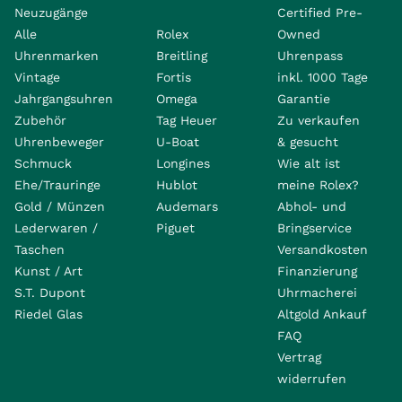
Neuzugänge
Certified Pre-
Alle
Rolex
Owned
Uhrenmarken
Breitling
Uhrenpass
Vintage
Fortis
inkl. 1000 Tage
Jahrgangsuhren
Omega
Garantie
Zubehör
Tag Heuer
Zu verkaufen
Uhrenbeweger
U-Boat
& gesucht
Schmuck
Longines
Wie alt ist
Ehe/Trauringe
Hublot
meine Rolex?
Gold / Münzen
Audemars
Abhol- und
Lederwaren /
Piguet
Bringservice
Taschen
Versandkosten
Kunst / Art
Finanzierung
S.T. Dupont
Uhrmacherei
Riedel Glas
Altgold Ankauf
FAQ
Vertrag
widerrufen