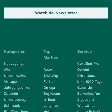
Watch.de-Newsletter
Kategorien
Top
Service
Marken
Neuzugänge
Certified Pre-
Alle
Rolex
Owned
Uhrenmarken
Breitling
Uhrenpass
Vintage
Fortis
inkl. 1000 Tage
Jahrgangsuhren
Omega
Garantie
Zubehör
Tag Heuer
Zu verkaufen
Uhrenbeweger
U-Boat
& gesucht
Schmuck
Longines
Wie alt ist
Ehe/Trauringe
Hublot
meine Rolex?