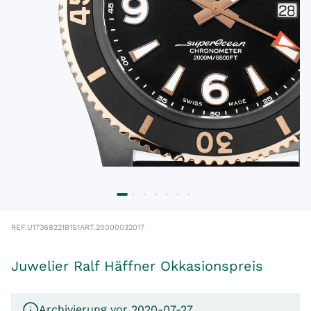
REF.
U17368221B1S1
ART.
20000032017
Juwelier Ralf Häffner Okkasionspreis
Archivierung vor 2020-07-27