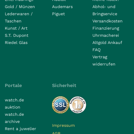
Gold / Münzen
Audemars
Abhol- und
Lederwaren /
Piguet
Bringservice
Taschen
Versandkosten
Kunst / Art
Finanzierung
S.T. Dupont
Uhrmacherei
Riedel Glas
Altgold Ankauf
FAQ
Vertrag
widerrufen
Portale
Sicherheit
watch.de
auktion
watch.de
archive
Impressum
Rent a juwelier
AGB