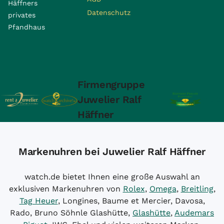
Häffners
Datenschutz
privates
Pfandhaus
Firmengruppe
Juwelier Ralf
Häffner
Markenuhren bei Juwelier Ralf Häffner
watch.de bietet Ihnen eine große Auswahl an
exklusiven Markenuhren von
Rolex
,
Omega
,
Breitling
,
Tag Heuer
, Longines, Baume et Mercier, Davosa,
Rado, Bruno Söhnle Glashütte,
Glashütte
,
Audemars