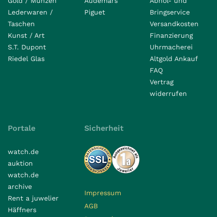
Gold / Münzen
Audemars
Abhol- und
Lederwaren /
Piguet
Bringservice
Taschen
Versandkosten
Kunst / Art
Finanzierung
S.T. Dupont
Uhrmacherei
Riedel Glas
Altgold Ankauf
FAQ
Vertrag
widerrufen
Portale
Sicherheit
watch.de
auktion
watch.de
archive
Impressum
Rent a juwelier
AGB
Häffners