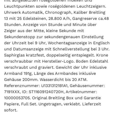
mit aufgesetzten roségoldenen Indexen und
Leuchtpunkten sowie roségoldenen Leuchtzeigern.
Uhrwerk Automatik, Chronograph, Kaliber Breitling
13 mit 25 Edelsteinen, 28.800 A/h, Gangreserve ca.48
Stunden. Anzeige von Stunde und Minute über
Zeiger aus der Mitte, kleine Sekunde mit
Sekundenstopp zur sekundengenauen Einstellung
der Uhrzeit bei 9 Uhr, Wochentagsanzeige in Englisch
und Datumsanzeige mit Schnellverstellung bei 3 Uhr.
Saphirglas kratzfest, doppelseitig entspiegelt. Krone
verschraubbar mit Hersteller-Logo. Boden Edelstahl
verschraubt und graviert. Gewicht der Uhr inklusive
Armband 191g, Länge des Armbandes inklusive
Gehäuse 200mm. Wasserdicht bis 20 ATM.
Referenznummer: U13313121B1A1, Gehäusenummer:
7191XXX, ID: ST116091240720H, Artikelnummer:
10000053705. Original Breitling Box und Garantie
Papiere, Full Set. Ungetragen, verklebt. Lieferzeit
sofort.