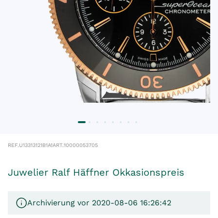
REF.
U13313121B1A1
ART.
10000053705
Juwelier Ralf Häffner Okkasionspreis
Archivierung vor 2020-08-06 16:26:42