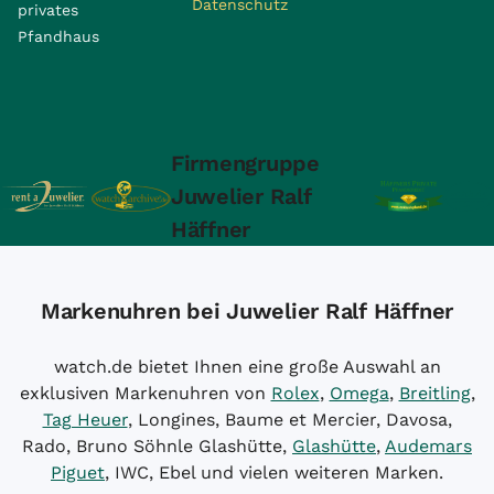
Datenschutz
privates
Pfandhaus
Firmengruppe
Juwelier Ralf
Häffner
Markenuhren bei Juwelier Ralf Häffner
watch.de bietet Ihnen eine große Auswahl an
exklusiven Markenuhren von
Rolex
,
Omega
,
Breitling
,
Tag Heuer
, Longines, Baume et Mercier, Davosa,
Rado, Bruno Söhnle Glashütte,
Glashütte
,
Audemars
Piguet
, IWC, Ebel und vielen weiteren Marken.