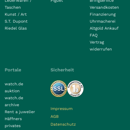
Lederwaren /
Piguet
Bringservice
Taschen
Versandkosten
Kunst / Art
Finanzierung
S.T. Dupont
Uhrmacherei
Riedel Glas
Altgold Ankauf
FAQ
Vertrag
widerrufen
Portale
Sicherheit
watch.de
auktion
watch.de
archive
Impressum
Rent a juwelier
AGB
Häffners
Datenschutz
privates