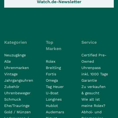
Watch.de-Newsletter
Kategorien
Top
Service
Marken
Neuzugänge
Certified Pre-
Alle
Rolex
Owned
Uhrenmarken
Breitling
Uhrenpass
Vintage
Fortis
inkl. 1000 Tage
Jahrgangsuhren
Omega
Garantie
Zubehör
Tag Heuer
Zu verkaufen
Uhrenbeweger
U-Boat
& gesucht
Schmuck
Longines
Wie alt ist
Ehe/Trauringe
Hublot
meine Rolex?
Gold / Münzen
Audemars
Abhol- und