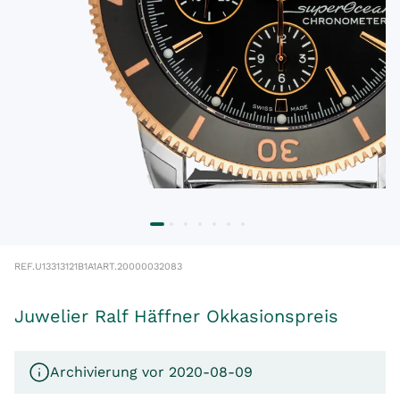
REF.
U13313121B1A1
ART.
20000032083
Juwelier Ralf Häffner Okkasionspreis
Archivierung vor 2020-08-09