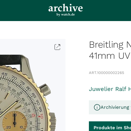
Breitling
41mm UV
ART.
100000002265
Juwelier Ralf 
Archivierung 
Produkte im Sh