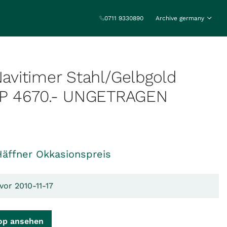
0711 9330890
Archive germany
 Navitimer Stahl/Gelbgold
P 4670.- UNGETRAGEN
Häffner Okkasionspreis
vor 2010-11-17
op ansehen