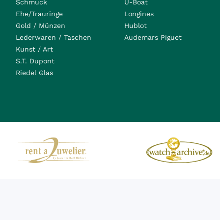
Schmuck
U-Boat
Ehe/Trauringe
Longines
Gold / Münzen
Hublot
Lederwaren / Taschen
Audemars Piguet
Kunst / Art
S.T. Dupont
Riedel Glas