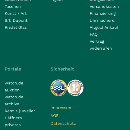
Taschen
Versandkosten
Kunst / Art
Finanzierung
S.T. Dupont
Uhrmacherei
Riedel Glas
Altgold Ankauf
FAQ
Vertrag
widerrufen
Portale
Sicherheit
watch.de
auktion
watch.de
archive
Impressum
Rent a juwelier
AGB
Häffners
Datenschutz
privates