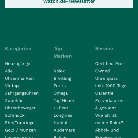
Watch.de-Newsletter
Kategorien
Top
Service
Marken
Neuzugänge
Certified Pre-
Alle
Rolex
Owned
Uhrenmarken
Breitling
Uhrenpass
Vintage
Fortis
inkl. 1000 Tage
Jahrgangsuhren
Omega
Garantie
Zubehör
Tag Heuer
Zu verkaufen
Uhrenbeweger
U-Boat
& gesucht
Schmuck
Longines
Wie alt ist
Ehe/Trauringe
Hublot
meine Rolex?
Gold / Münzen
Audemars
Abhol- und
Lederwaren /
Piguet
Bringservice