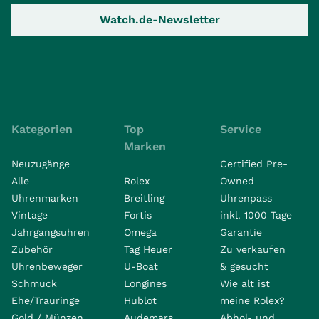
Watch.de-Newsletter
Kategorien
Top
Service
Marken
Neuzugänge
Certified Pre-
Alle
Rolex
Owned
Uhrenmarken
Breitling
Uhrenpass
Vintage
Fortis
inkl. 1000 Tage
Jahrgangsuhren
Omega
Garantie
Zubehör
Tag Heuer
Zu verkaufen
Uhrenbeweger
U-Boat
& gesucht
Schmuck
Longines
Wie alt ist
Ehe/Trauringe
Hublot
meine Rolex?
Gold / Münzen
Audemars
Abhol- und