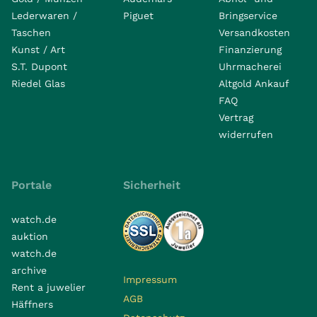
Lederwaren /
Piguet
Bringservice
Taschen
Versandkosten
Kunst / Art
Finanzierung
S.T. Dupont
Uhrmacherei
Riedel Glas
Altgold Ankauf
FAQ
Vertrag
widerrufen
Portale
Sicherheit
watch.de
auktion
watch.de
archive
Impressum
Rent a juwelier
AGB
Häffners