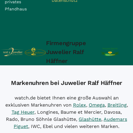
Datenschutz
privates
Pfandhaus
Firmengruppe
Juwelier Ralf
Häffner
Markenuhren bei Juwelier Ralf Häffner
watch.de bietet Ihnen eine große Auswahl an
exklusiven Markenuhren von
Rolex
,
Omega
,
Breitling
,
Tag Heuer
, Longines, Baume et Mercier, Davosa,
Rado, Bruno Söhnle Glashütte,
Glashütte
,
Audemars
Piguet
, IWC, Ebel und vielen weiteren Marken.