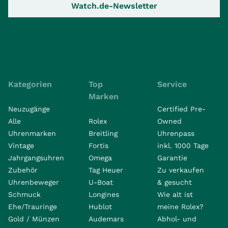
Watch.de-Newsletter
Kategorien
Top
Service
Marken
Neuzugänge
Certified Pre-
Alle
Rolex
Owned
Uhrenmarken
Breitling
Uhrenpass
Vintage
Fortis
inkl. 1000 Tage
Jahrgangsuhren
Omega
Garantie
Zubehör
Tag Heuer
Zu verkaufen
Uhrenbeweger
U-Boat
& gesucht
Schmuck
Longines
Wie alt ist
Ehe/Trauringe
Hublot
meine Rolex?
Gold / Münzen
Audemars
Abhol- und