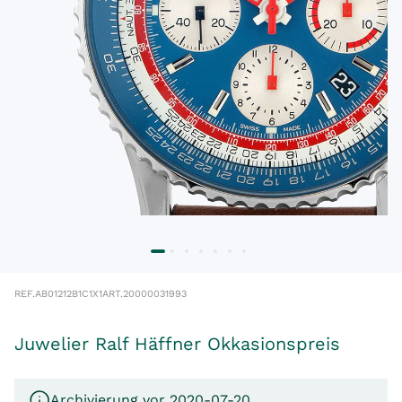
REF.
AB01212B1C1X1
ART.
20000031993
Juwelier Ralf Häffner Okkasionspreis
Archivierung vor 2020-07-20