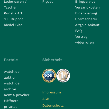
Lederwaren /
Piguet
Bringservice
Taschen
Versandkosten
Kunst / Art
Finanzierung
S.T. Dupont
Uhrmacherei
Riedel Glas
Altgold Ankauf
FAQ
Vertrag
widerrufen
Portale
Sicherheit
watch.de
auktion
watch.de
archive
Impressum
Rent a juwelier
AGB
Häffners
Datenschutz
privates