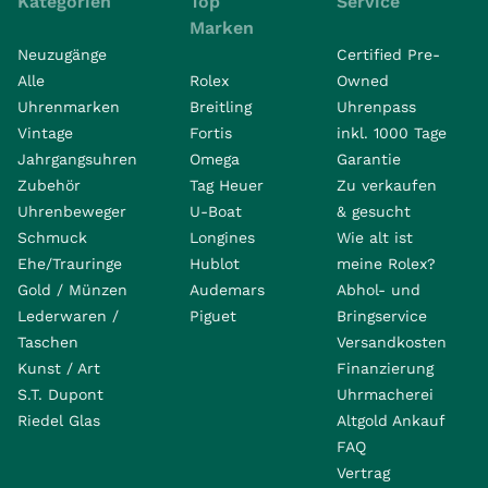
Kategorien
Top
Service
Marken
Neuzugänge
Certified Pre-
Alle
Rolex
Owned
Uhrenmarken
Breitling
Uhrenpass
Vintage
Fortis
inkl. 1000 Tage
Jahrgangsuhren
Omega
Garantie
Zubehör
Tag Heuer
Zu verkaufen
Uhrenbeweger
U-Boat
& gesucht
Schmuck
Longines
Wie alt ist
Ehe/Trauringe
Hublot
meine Rolex?
Gold / Münzen
Audemars
Abhol- und
Lederwaren /
Piguet
Bringservice
Taschen
Versandkosten
Kunst / Art
Finanzierung
S.T. Dupont
Uhrmacherei
Riedel Glas
Altgold Ankauf
FAQ
Vertrag