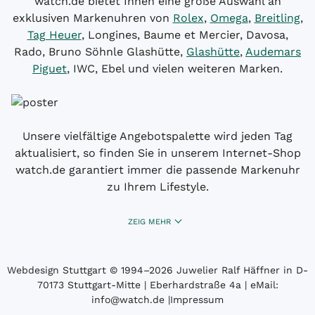
watch.de bietet Ihnen eine große Auswahl an
exklusiven Markenuhren von
Rolex
,
Omega
,
Breitling
,
Tag Heuer
, Longines, Baume et Mercier, Davosa,
Rado, Bruno Söhnle Glashütte,
Glashütte
,
Audemars
Piguet
, IWC, Ebel und vielen weiteren Marken.
Unsere vielfältige Angebotspalette wird jeden Tag
aktualisiert, so finden Sie in unserem Internet-Shop
watch.de garantiert immer die passende Markenuhr
zu Ihrem Lifestyle.
ZEIG MEHR
Webdesign Stuttgart
© 1994­–2026 Juwelier Ralf Häffner in D-
70173 Stuttgart-Mitte | Eberhardstraße 4a | eMail:
info@watch.de
|
Impressum