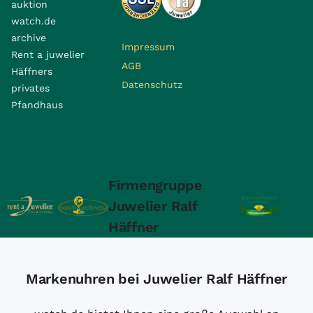
auktion
watch.de
archive
Impressum
Rent a juwelier
AGB
Häffners
Datenschutz
privates
Pfandhaus
Firmengruppe
Juwelier Ralf
Häffner
Markenuhren bei Juwelier Ralf Häffner