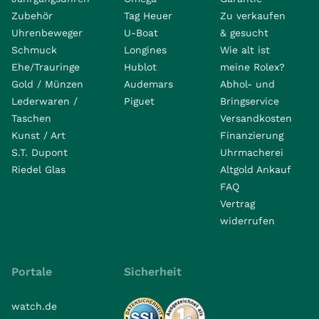
Zubehör
Tag Heuer
Zu verkaufen
Uhrenbeweger
U-Boat
& gesucht
Schmuck
Longines
Wie alt ist
Ehe/Trauringe
Hublot
meine Rolex?
Gold / Münzen
Audemars
Abhol- und
Lederwaren /
Piguet
Bringservice
Taschen
Versandkosten
Kunst / Art
Finanzierung
S.T. Dupont
Uhrmacherei
Riedel Glas
Altgold Ankauf
FAQ
Vertrag
widerrufen
Portale
Sicherheit
watch.de