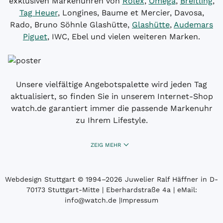
exklusiven Markenuhren von
Rolex
,
Omega
,
Breitling
,
Tag Heuer
, Longines, Baume et Mercier, Davosa,
Rado, Bruno Söhnle Glashütte,
Glashütte
,
Audemars
Piguet
, IWC, Ebel und vielen weiteren Marken.
Unsere vielfältige Angebotspalette wird jeden Tag
aktualisiert, so finden Sie in unserem Internet-Shop
watch.de garantiert immer die passende Markenuhr
zu Ihrem Lifestyle.
ZEIG MEHR
Webdesign Stuttgart
© 1994­–2026 Juwelier Ralf Häffner in D-
70173 Stuttgart-Mitte | Eberhardstraße 4a | eMail:
info@watch.de
|
Impressum