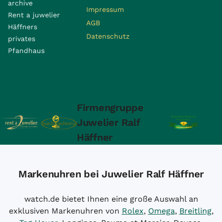
archive
Impressum
Rent a juwelier
AGB
Häffners
Datenschutz
privates
Pfandhaus
Firmengruppe
Juwelier Ralf
Häffner
Markenuhren bei Juwelier Ralf Häffner
watch.de bietet Ihnen eine große Auswahl an
exklusiven Markenuhren von
Rolex
,
Omega
,
Breitling
,