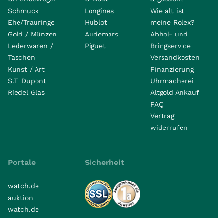
Schmuck
Longines
Wie alt ist
Ehe/Trauringe
Hublot
meine Rolex?
Gold / Münzen
Audemars
Abhol- und
Lederwaren /
Piguet
Bringservice
Taschen
Versandkosten
Kunst / Art
Finanzierung
S.T. Dupont
Uhrmacherei
Riedel Glas
Altgold Ankauf
FAQ
Vertrag
widerrufen
Portale
Sicherheit
watch.de
auktion
watch.de