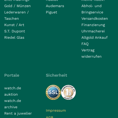
Gold / Münzen
Audemars
Abhol- und
Lederwaren /
Piguet
Bringservice
Taschen
Versandkosten
Kunst / Art
Finanzierung
S.T. Dupont
Uhrmacherei
Riedel Glas
Altgold Ankauf
FAQ
Vertrag
widerrufen
Portale
Sicherheit
watch.de
auktion
watch.de
archive
Impressum
Rent a juwelier
AGB