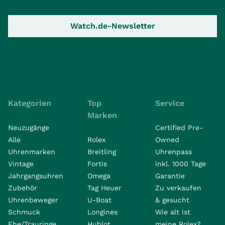
Watch.de-Newsletter
Kategorien
Top
Service
Marken
Neuzugänge
Certified Pre-
Alle
Rolex
Owned
Uhrenmarken
Breitling
Uhrenpass
Vintage
Fortis
inkl. 1000 Tage
Jahrgangsuhren
Omega
Garantie
Zubehör
Tag Heuer
Zu verkaufen
Uhrenbeweger
U-Boat
& gesucht
Schmuck
Longines
Wie alt ist
Ehe/Trauringe
Hublot
meine Rolex?