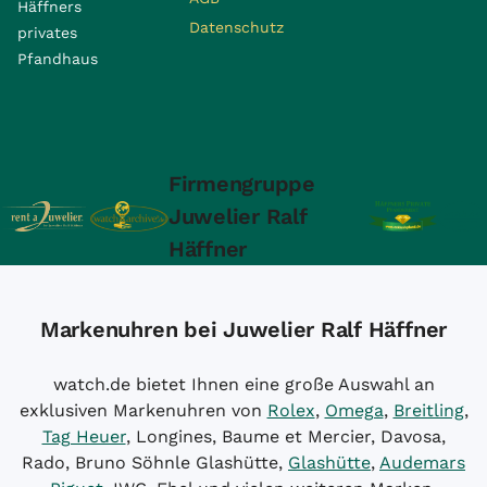
Häffners
Datenschutz
privates
Pfandhaus
Firmengruppe
Juwelier Ralf
Häffner
Markenuhren bei Juwelier Ralf Häffner
watch.de bietet Ihnen eine große Auswahl an
exklusiven Markenuhren von
Rolex
,
Omega
,
Breitling
,
Tag Heuer
, Longines, Baume et Mercier, Davosa,
Rado, Bruno Söhnle Glashütte,
Glashütte
,
Audemars