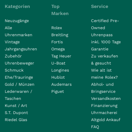
Kategorien
Top
Service
Marken
Neuzugänge
Certified Pre-
Alle
Rolex
Owned
Uhrenmarken
Breitling
Uhrenpass
Vintage
Fortis
inkl. 1000 Tage
Jahrgangsuhren
Omega
Garantie
Zubehör
Tag Heuer
Zu verkaufen
Uhrenbeweger
U-Boat
& gesucht
Schmuck
Longines
Wie alt ist
Ehe/Trauringe
Hublot
meine Rolex?
Gold / Münzen
Audemars
Abhol- und
Lederwaren /
Piguet
Bringservice
Taschen
Versandkosten
Kunst / Art
Finanzierung
S.T. Dupont
Uhrmacherei
Riedel Glas
Altgold Ankauf
FAQ