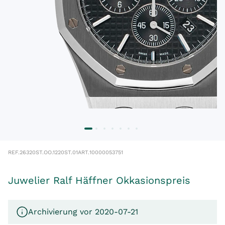
REF.
26320ST.OO.1220ST.01
ART.
10000053751
Juwelier Ralf Häffner Okkasionspreis
Archivierung vor 2020-07-21