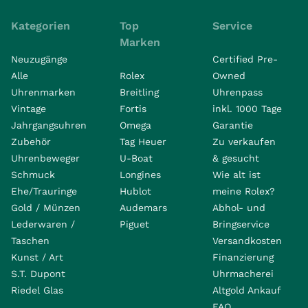
Kategorien
Top
Service
Marken
Neuzugänge
Certified Pre-
Alle
Rolex
Owned
Uhrenmarken
Breitling
Uhrenpass
Vintage
Fortis
inkl. 1000 Tage
Jahrgangsuhren
Omega
Garantie
Zubehör
Tag Heuer
Zu verkaufen
Uhrenbeweger
U-Boat
& gesucht
Schmuck
Longines
Wie alt ist
Ehe/Trauringe
Hublot
meine Rolex?
Gold / Münzen
Audemars
Abhol- und
Lederwaren /
Piguet
Bringservice
Taschen
Versandkosten
Kunst / Art
Finanzierung
S.T. Dupont
Uhrmacherei
Riedel Glas
Altgold Ankauf
FAQ