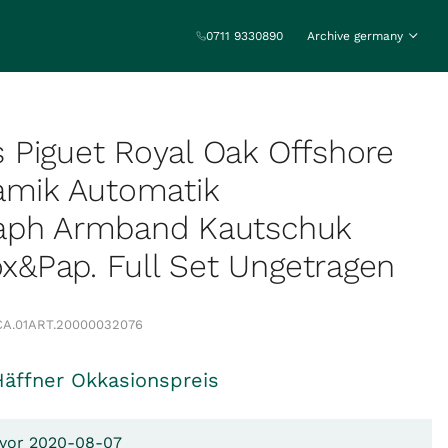
0711 9330890
Archive germany
Piguet Royal Oak Offshore
amik Automatik
aph Armband Kautschuk
&Pap. Full Set Ungetragen
A.01
ART.
20000032076
Häffner Okkasionspreis
 vor 2020-08-07