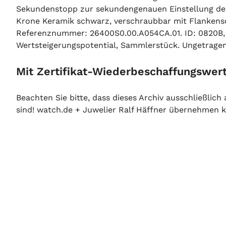
Sekundenstopp zur sekundengenauen Einstellung der U
Krone Keramik schwarz, verschraubbar mit Flankensch
Referenznummer: 26400S0.00.A054CA.01. ID: 0820B, A
Wertsteigerungspotential, Sammlerstück. Ungetragen.
Mit Zertifikat-Wiederbeschaffungswert
Beachten Sie bitte, dass dieses Archiv ausschließlic
sind! watch.de + Juwelier Ralf Häffner übernehmen ke