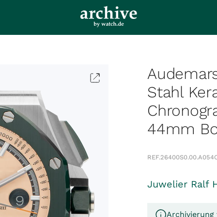
Audemars 
Stahl Ker
Chronogr
44mm Box
REF.
26400S0.00.A054C
Juwelier Ralf 
Archivierung