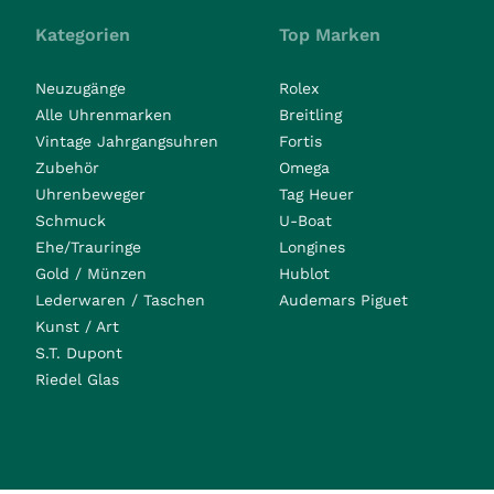
Kategorien
Top Marken
Neuzugänge
Rolex
Alle Uhrenmarken
Breitling
Vintage Jahrgangsuhren
Fortis
Zubehör
Omega
Uhrenbeweger
Tag Heuer
Schmuck
U-Boat
Ehe/Trauringe
Longines
Gold / Münzen
Hublot
Lederwaren / Taschen
Audemars Piguet
Kunst / Art
S.T. Dupont
Riedel Glas