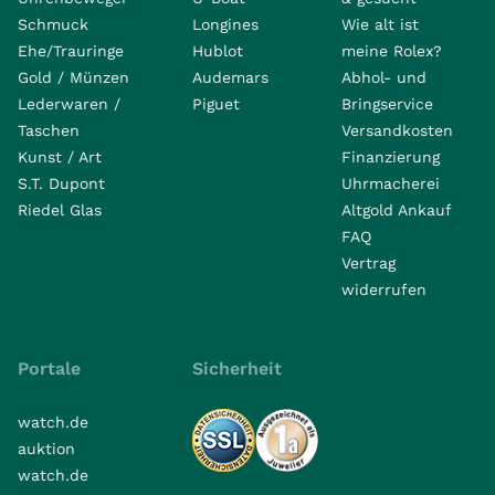
Schmuck
Longines
Wie alt ist
Ehe/Trauringe
Hublot
meine Rolex?
Gold / Münzen
Audemars
Abhol- und
Lederwaren /
Piguet
Bringservice
Taschen
Versandkosten
Kunst / Art
Finanzierung
S.T. Dupont
Uhrmacherei
Riedel Glas
Altgold Ankauf
FAQ
Vertrag
widerrufen
Portale
Sicherheit
watch.de
auktion
watch.de