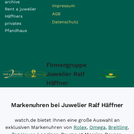
archive
Impressum
Rent a juwelier
AGB
Häffners
Datenschutz
privates
Pfandhaus
Firmengruppe
Juwelier Ralf
Häffner
Markenuhren bei Juwelier Ralf Häffner
watch.de bietet Ihnen eine große Auswahl an
exklusiven Markenuhren von
Rolex
,
Omega
,
Breitling
,