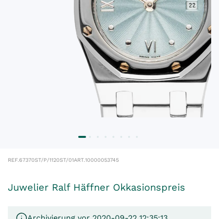
REF.
67370ST/P/1120ST/01
ART.
10000053745
Juwelier Ralf Häffner Okkasionspreis
Archivierung vor 2020-09-22 12:35:13