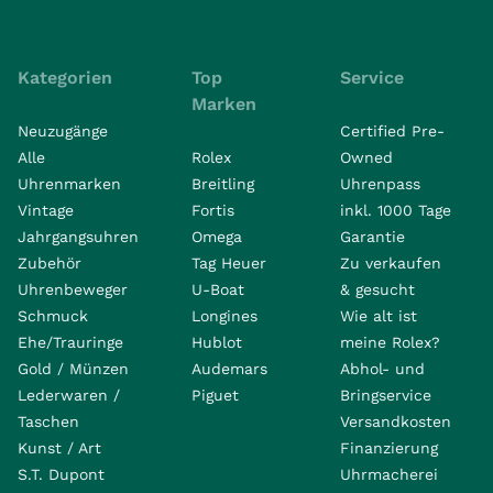
Kategorien
Top
Service
Marken
Neuzugänge
Certified Pre-
Alle
Rolex
Owned
Uhrenmarken
Breitling
Uhrenpass
Vintage
Fortis
inkl. 1000 Tage
Jahrgangsuhren
Omega
Garantie
Zubehör
Tag Heuer
Zu verkaufen
Uhrenbeweger
U-Boat
& gesucht
Schmuck
Longines
Wie alt ist
Ehe/Trauringe
Hublot
meine Rolex?
Gold / Münzen
Audemars
Abhol- und
Lederwaren /
Piguet
Bringservice
Taschen
Versandkosten
Kunst / Art
Finanzierung
S.T. Dupont
Uhrmacherei