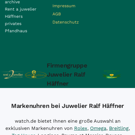
archive
Impressum
Rent a juwelier
AGB
Häffners
Datenschutz
privates
Pfandhaus
Firmengruppe
Juwelier Ralf
Häffner
Markenuhren bei Juwelier Ralf Häffner
watch.de bietet Ihnen eine große Auswahl an
exklusiven Markenuhren von
Rolex
,
Omega
,
Breitling
,