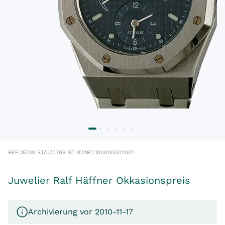
REF.
25730 ST/0/0789 ST 07
ART.
100000002001
Juwelier Ralf Häffner Okkasionspreis
Archivierung vor 2010-11-17