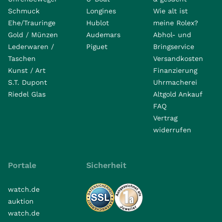
Schmuck
Longines
Wie alt ist
Ehe/Trauringe
Hublot
meine Rolex?
Gold / Münzen
Audemars
Abhol- und
Lederwaren /
Piguet
Bringservice
Taschen
Versandkosten
Kunst / Art
Finanzierung
S.T. Dupont
Uhrmacherei
Riedel Glas
Altgold Ankauf
FAQ
Vertrag
widerrufen
Portale
Sicherheit
watch.de
auktion
watch.de